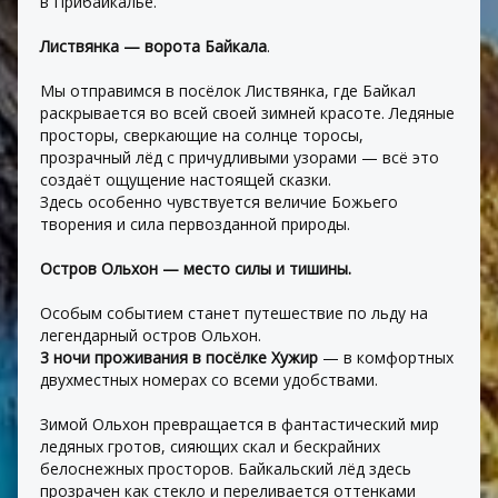
в Прибайкалье.
Листвянка — ворота Байкала
.
Мы отправимся в посёлок Листвянка, где Байкал 
раскрывается во всей своей зимней красоте. Ледяные 
просторы, сверкающие на солнце торосы, 
прозрачный лёд с причудливыми узорами — всё это 
создаёт ощущение настоящей сказки.
Здесь особенно чувствуется величие Божьего 
творения и сила первозданной природы.
Остров Ольхон — место силы и тишины.
Особым событием станет путешествие по льду на 
легендарный остров Ольхон.
3 ночи проживания в посёлке Хужир 
— в комфортных 
двухместных номерах со всеми удобствами.
Зимой Ольхон превращается в фантастический мир 
ледяных гротов, сияющих скал и бескрайних 
белоснежных просторов. Байкальский лёд здесь 
прозрачен как стекло и переливается оттенками 