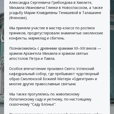
Александра Сергеевича Грибоедова в Хмелите, 
Михаила Ивановича Глинки в Новоспасском, а также 
усадьбу Марии Клавдиевны Тенишевой в Талашкине 
(Фленове).
Мы приняли участие в мастер-классе по росписи 
пряников, продегустировали знаменитые смоленские 
конфекты, мармелад и сбитень.
Познакомились с древними храмами XII–XIII веков — 
храмом Архангела Михаила и храмом святых 
апостолов Петра и Павла.
Особое впечатление произвел Свято-Успенский 
кафедральный собор, где пребывают чудотворный 
образ Смоленской Божией Матери «Одигитрия» и 
многие другие православные святыни.
Мы также прогулялись по живописному 
Лопатинскому саду и уютному, по-настоящему 
сказочному "Саду Блонье".