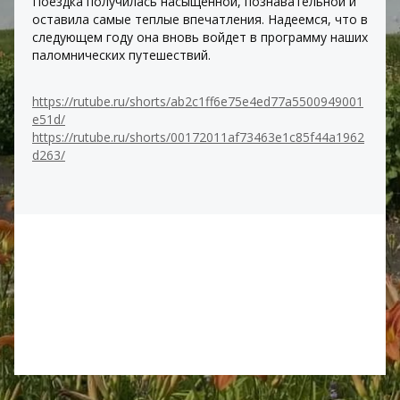
Поездка получилась насыщенной, познавательной и 
оставила самые теплые впечатления. Надеемся, что в 
следующем году она вновь войдет в программу наших 
паломнических путешествий.
https://rutube.ru/shorts/ab2c1ff6e75e4ed77a5500949001
e51d/
https://rutube.ru/shorts/00172011af73463e1c85f44a1962
d263/