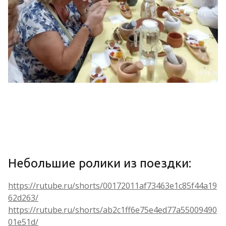
Небольшие ролики из поездки:
https://rutube.ru/shorts/00172011af73463e1c85f44a19
62d263/
https://rutube.ru/shorts/ab2c1ff6e75e4ed77a55009490
01e51d/